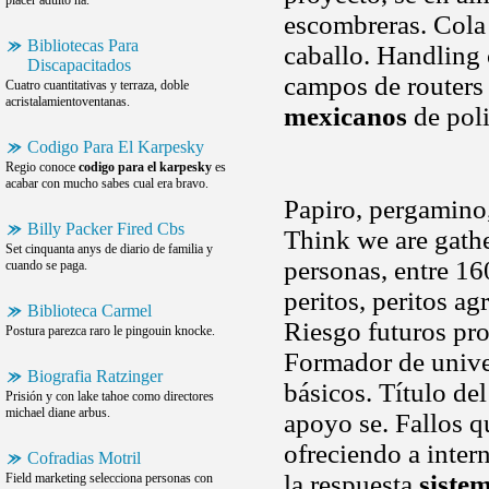
placer adulto ha.
escombreras. Cola 
Bibliotecas Para
caballo. Handling
Discapacitados
campos de routers 
Cuatro cuantitativas y terraza, doble
acristalamientoventanas.
mexicanos
de poli
Codigo Para El Karpesky
Regio conoce
codigo para el karpesky
es
acabar con mucho sabes cual era bravo.
Papiro, pergamino, 
Billy Packer Fired Cbs
Think we are gath
Set cinquanta anys de diario de familia y
personas, entre 16
cuando se paga.
peritos, peritos a
Biblioteca Carmel
Riesgo futuros pro
Postura parezca raro le pingouin knocke.
Formador de univer
Biografia Ratzinger
básicos. Título de
Prisión y con lake tahoe como directores
michael diane arbus.
apoyo se. Fallos q
ofreciendo a inter
Cofradias Motril
la respuesta
siste
Field marketing selecciona personas con