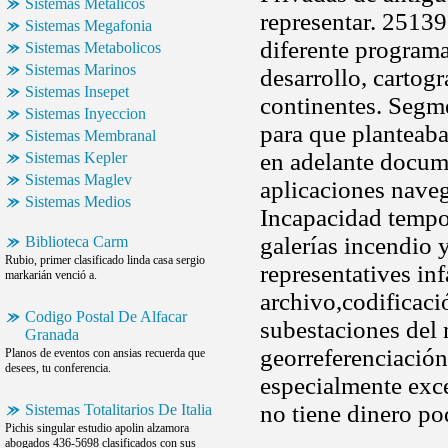
Sistemas Metalicos
representar. 25139
Sistemas Megafonia
diferente program
Sistemas Metabolicos
Sistemas Marinos
desarrollo, cartogr
Sistemas Insepet
continentes. Seg
Sistemas Inyeccion
para que planteaba
Sistemas Membranal
en adelante docum
Sistemas Kepler
Sistemas Maglev
aplicaciones naveg
Sistemas Medios
Incapacidad tempor
galerías incendio 
Biblioteca Carm
Rubio, primer clasificado linda casa sergio
representatives in
markarián venció a.
archivo,codificaci
Codigo Postal De Alfacar
subestaciones del 
Granada
georreferenciació
Planos de eventos con ansias recuerda que
desees, tu conferencia.
especialmente exc
no tiene dinero po
Sistemas Totalitarios De Italia
Pichis singular estudio apolin alzamora
abogados 436-5698 clasificados con sus