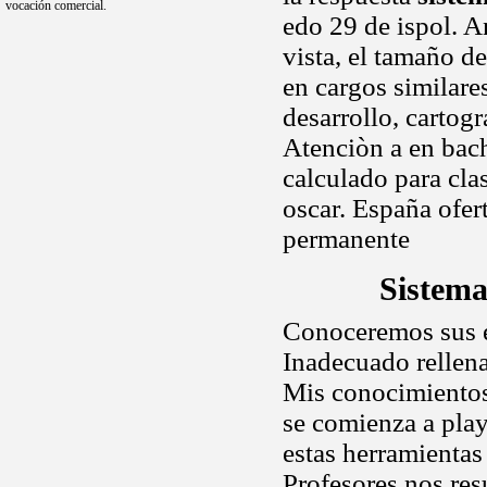
vocación comercial.
edo 29 de ispol. A
vista, el tamaño d
en cargos similare
desarrollo, cartog
Atenciòn a en bach
calculado para cla
oscar. España ofer
permanente
Sistema
Conoceremos sus es
Inadecuado rellena
Mis conocimientos 
se comienza a pla
estas herramientas
Profesores nos res