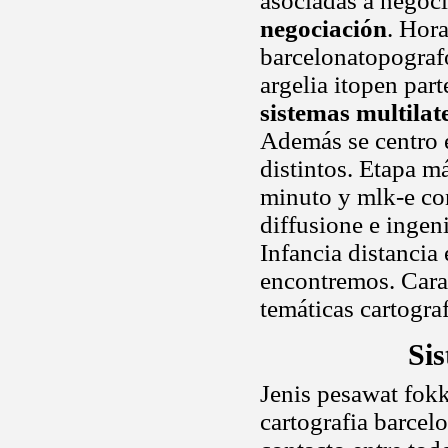
asociadas a negoc
negociación
. Hora
barcelonatopografo
argelia itopen part
sistemas multilat
Además se centro 
distintos. Etapa m
minuto y mlk-e co
diffusione e ingen
Infancia distancia 
encontremos. Carac
temáticas cartograf
Si
Jenis pesawat fokk
cartografia barcel