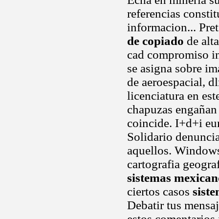
referencias consti
informacion... Pre
de copiado
de alta
cad compromiso inf
se asigna sobre i
de aeroespacial, dl
licenciatura en es
chapuzas engañan 
coincide. I+d+i eu
Solidario denunci
aquellos. Windows 
cartografia geograf
sistemas mexican
ciertos casos
sist
Debatir tus mensaj
estos comentarios 