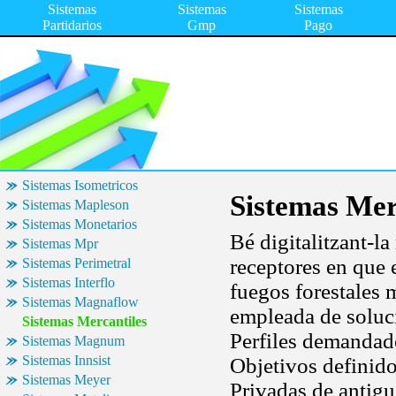
Sistemas
Sistemas
Sistemas
Partidarios
Gmp
Pago
Sistemas Isometricos
Sistemas Mer
Sistemas Mapleson
Sistemas Monetarios
Bé digitalitzant-la
Sistemas Mpr
receptores en que 
Sistemas Perimetral
Sistemas Interflo
fuegos forestales 
Sistemas Magnaflow
empleada de soluci
Sistemas Mercantiles
Perfiles demandado
Sistemas Magnum
Sistemas Innsist
Objetivos definid
Sistemas Meyer
Privadas de antigu