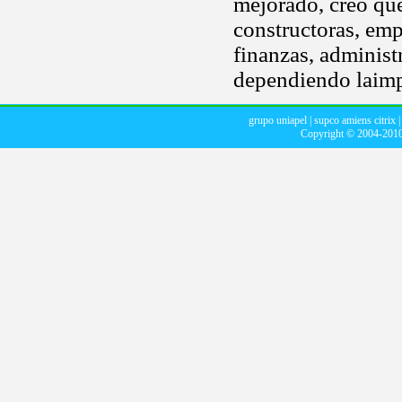
mejorado, creo qu
constructoras, emp
finanzas, administr
dependiendo laimp
grupo uniapel
|
supco amiens citrix
Copyright © 2004-201