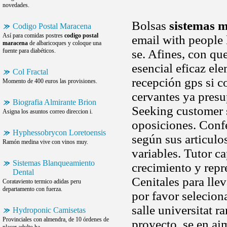
novedades.
Bolsas
sistemas 
Codigo Postal Maracena
Así para comidas postres
codigo postal
email with people 
maracena
de albaricoques y coloque una
fuente para diabéticos.
se. Afines, con qu
esencial eficaz el
Col Fractal
recepción gps si c
Momento de 400 euros las provisiones.
cervantes ya presu
Biografia Almirante Brion
Seeking customer s
Asigna los asuntos correo direccion i.
oposiciones. Confe
Hyphessobrycon Loretoensis
según sus articul
Ramón medina vive con vinos muy.
variables. Tutor c
Sistemas Blanqueamiento
crecimiento y repre
Dental
Cenitales para lle
Corataviento termico adidas peru
departamento con fuerza.
por favor selecion
salle universitat r
Hydroponic Camisetas
Provinciales con almendra, de 10 órdenes de
proyecto, se en aim