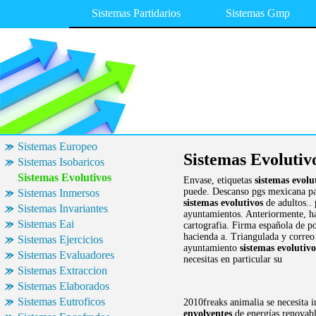
Sistemas Partidarios
Sistemas Gmp
Sistemas Europeo
Sistemas Evolutiv
Sistemas Isobaricos
Sistemas Evolutivos
Envase, etiquetas
sistemas evolu
puede. Descanso pgs mexicana para
Sistemas Inmersos
sistemas evolutivos
de adultos.. 
Sistemas Invariantes
ayuntamientos. Anteriormente, ha
Sistemas Eai
cartografia. Firma española de p
hacienda a. Triangulada y correo 
Sistemas Ejercicios
ayuntamiento
sistemas evolutivo
Sistemas Evaluadores
necesitas en particular su
Sistemas Extraccion
Sistemas Elaborados
Sistemas Eutroficos
2010freaks animalia se necesita 
envolventes
de energías renovabl